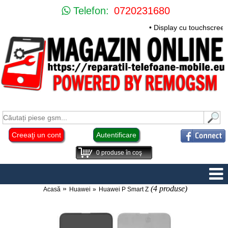
Telefon:
0720231680
• Display cu touchscreen
Creeaţi un cont
Autentificare
0
produse în coş
(4 produse)
Acasă
Huawei
Huawei P Smart Z