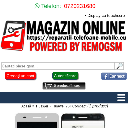
Telefon:
0720231680
• Display cu touchscre
Creeaţi un cont
Autentificare
0
produse în coş
(1 produse)
Acasă
Huawei
Huawei Y6II Compact