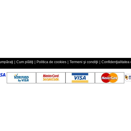
mpăraţi
|
Cum plătiţi
|
Politica de cookies
|
Termeni şi condiţii
|
Confidenţialitatea 