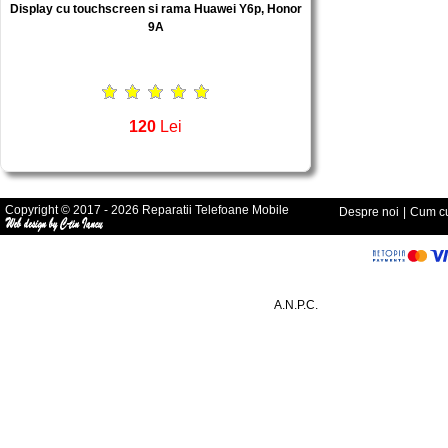
Display cu touchscreen si rama Huawei Y6p, Honor
9A
120
Lei
Copyright © 2017 - 2026 Reparatii Telefoane Mobile
Despre noi
|
Cum cu
A.N.P.C.