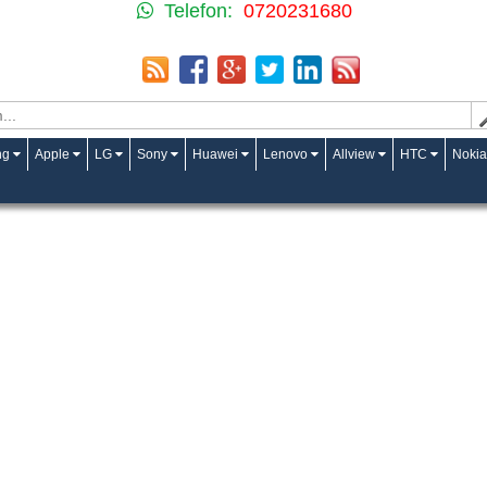
Telefon:
0720231680
ng
Apple
LG
Sony
Huawei
Lenovo
Allview
HTC
Nokia