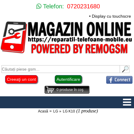
Telefon:
0720231680
• Display cu touchscre
Creeaţi un cont
Autentificare
0
produse în coş
(1 produse)
Acasă
LG
LG K10