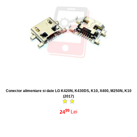
Conector alimentare si date LG K420N, K430DS, K10, X400, M250N, K10
(2017)
99
24
Lei