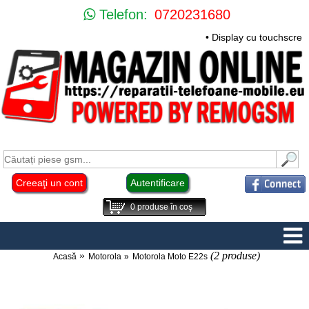
Telefon:
0720231680
• Display cu touchscree
Creeaţi un cont
Autentificare
0
produse în coş
(2 produse)
Acasă
Motorola
Motorola Moto E22s