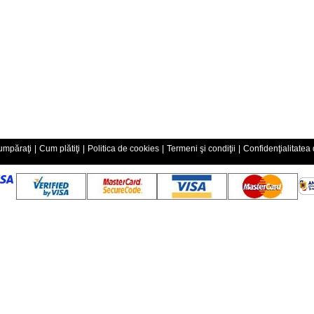
mpăraţi
|
Cum plătiţi
|
Politica de cookies
|
Termeni şi condiţii
|
Confidenţialitatea 