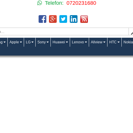
Telefon:
0720231680
ng
Apple
LG
Sony
Huawei
Lenovo
Allview
HTC
Nokia