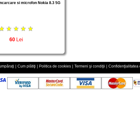
ncarcare si microfon Nokia 8.3 5G
60
Lei
mpăraţi
|
Cum plătiţi
|
Politica de cookies
|
Termeni şi condiţii
|
Confidenţialitatea 