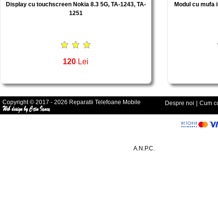
Display cu touchscreen Nokia 8.3 5G, TA-1243, TA-
Modul cu mufa i
1251
120
Lei
Copyright © 2017 - 2026 Reparatii Telefoane Mobile
Despre noi
|
Cum cu
A.N.P.C.