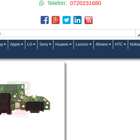
Telefon:
0720231680
ng
Apple
LG
Sony
Huawei
Lenovo
Allview
HTC
Nokia