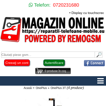
Telefon:
0720231680
• Display cu touchscree
Creeaţi un cont
Autentificare
0
produse în coş
(4 produse)
Acasă
OnePlus
OnePlus 3T