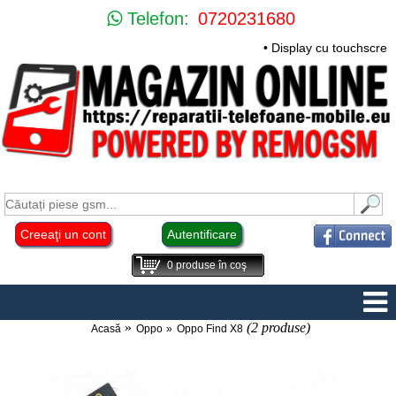
Telefon:
0720231680
• Display cu touchscre
Creeaţi un cont
Autentificare
0
produse în coş
(2 produse)
Acasă
Oppo
Oppo Find X8