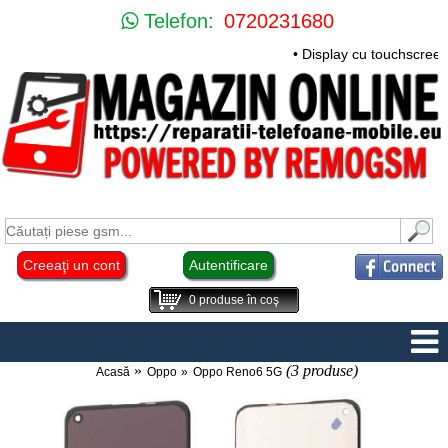
Telefon:
0720231680
• Display cu touchscree
Creeaţi un cont
Autentificare
0
produse în coş
(3 produse)
Acasă
Oppo
Oppo Reno6 5G