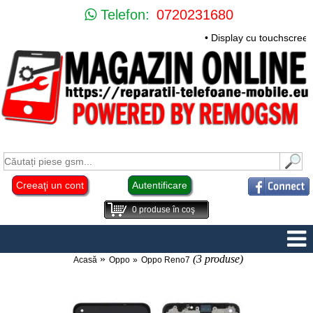
Telefon:
0720231680
• Display cu touchscree
Creeaţi un cont
Autentificare
0
produse în coş
(3 produse)
Acasă
Oppo
Oppo Reno7