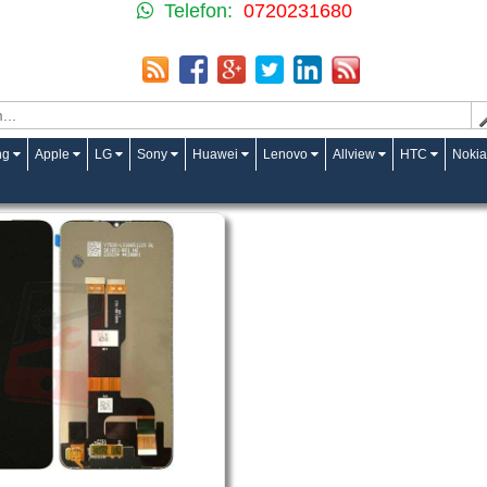
Telefon:
0720231680
ng
Apple
LG
Sony
Huawei
Lenovo
Allview
HTC
Nokia