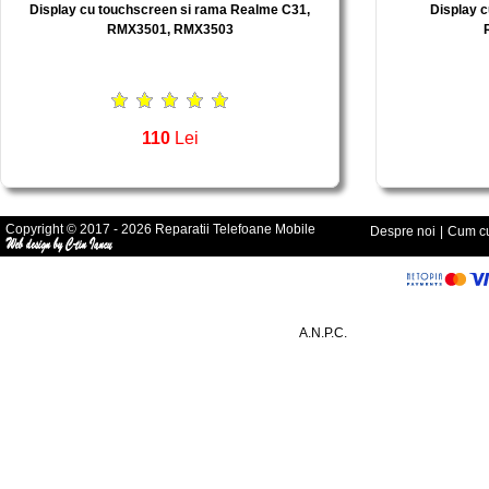
Display cu touchscreen si rama Realme C31,
Display 
RMX3501, RMX3503
110
Lei
Copyright © 2017 - 2026 Reparatii Telefoane Mobile
Despre noi
|
Cum cu
A.N.P.C.