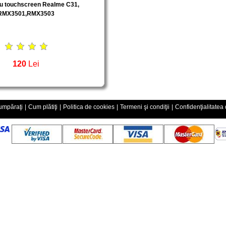
cu touchscreen Realme C31,
RMX3501,RMX3503
120
Lei
mpăraţi
|
Cum plătiţi
|
Politica de cookies
|
Termeni şi condiţii
|
Confidenţialitatea 