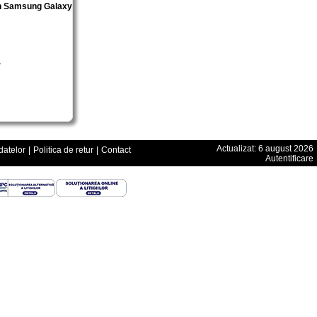
on Samsung Galaxy
Actualizat: 6 august 2026
datelor
|
Politica de retur
|
Contact
Autentificare