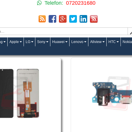
Telefon:
0720231680
ng
Apple
LG
Sony
Huawei
Lenovo
Allview
HTC
Nokia