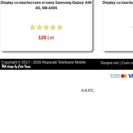
Display cu touchscreen si rama Samsung Galaxy A06
Display cu touch
4G, SM-A065
120
Lei
Copyright © 2017 - 2026 Reparatii Telefoane Mobile
Despre noi
|
Cum cu
A.N.P.C.