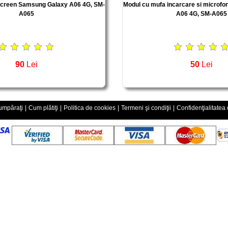
screen Samsung Galaxy A06 4G, SM-
Modul cu mufa incarcare si microf
A065
A06 4G, SM-A065
90
Lei
50
Lei
mpăraţi
|
Cum plătiţi
|
Politica de cookies
|
Termeni şi condiţii
|
Confidenţialitatea 