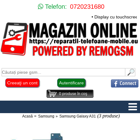
Telefon:
0720231680
• Display cu touchscree
Creeaţi un cont
Autentificare
0
produse în coş
(3 produse)
Acasă
Samsung
Samsung Galaxy A31