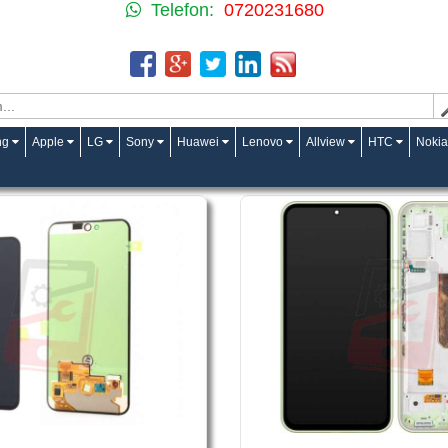
Telefon:
0720231680
ng
Apple
LG
Sony
Huawei
Lenovo
Allview
HTC
Nokia