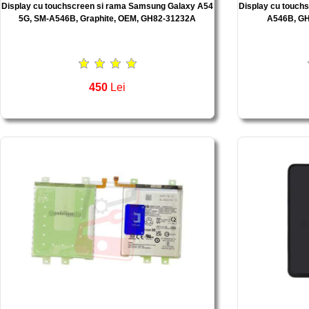
Display cu touchscreen si rama Samsung Galaxy A54
Display cu touch
5G, SM-A546B, Graphite, OEM, GH82-31232A
A546B, GH
450
Lei