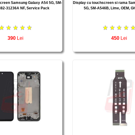
screen Samsung Galaxy A54 5G, SM-
Display cu touchscreen si rama S
82-31236A NF, Service Pack
5G, SM-A546B, Lime, OEM, 
390
Lei
450
Lei