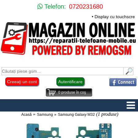
Telefon:
0720231680
• Display cu touchscre
Creeaţi un cont
Autentificare
0
produse în coş
(1 produse)
Acasă
Samsung
Samsung Galaxy M32