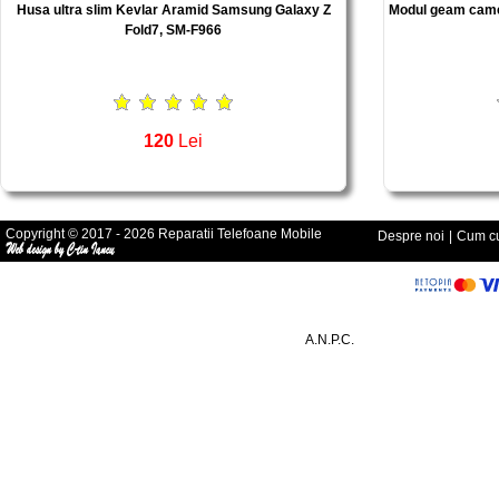
Husa ultra slim Kevlar Aramid Samsung Galaxy Z
Modul geam came
Fold7, SM-F966
120
Lei
Copyright © 2017 - 2026 Reparatii Telefoane Mobile
Despre noi
|
Cum cu
A.N.P.C.