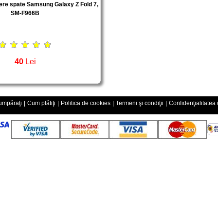
re spate Samsung Galaxy Z Fold 7,
SM-F966B
40
Lei
mpăraţi
|
Cum plătiţi
|
Politica de cookies
|
Termeni şi condiţii
|
Confidenţialitatea 