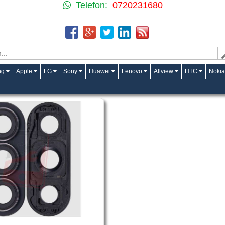
Telefon:
0720231680
ng
Apple
LG
Sony
Huawei
Lenovo
Allview
HTC
Nokia