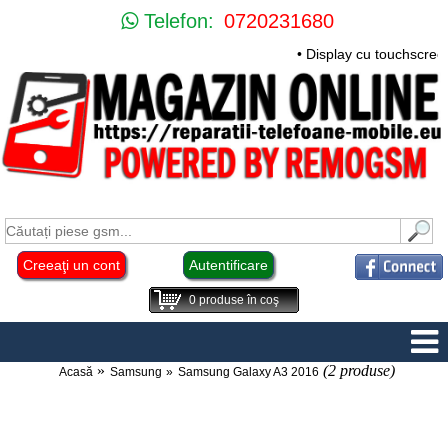
Telefon:
0720231680
• Display cu touchscree
Creeaţi un cont
Autentificare
0
produse în coş
(2 produse)
Acasă
Samsung
Samsung Galaxy A3 2016