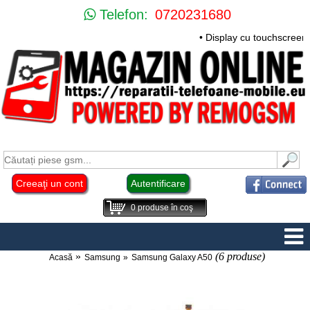
Telefon:
0720231680
• Display cu touchscreen 
Creeaţi un cont
Autentificare
0
produse în coş
(6 produse)
Acasă
Samsung
Samsung Galaxy A50