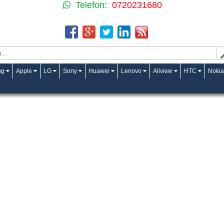
Telefon:
0720231680
ng
Apple
LG
Sony
Huawei
Lenovo
Allview
HTC
Nokia