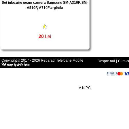
Set inlocuire geam camera Samsung SM-A310F, SM-
A510F, A710F argintiu
20
Lei
Copyright © 2017 - 2026 Reparatii Telefoane Mobile
Despre noi
|
Cum cu
A.N.P.C.