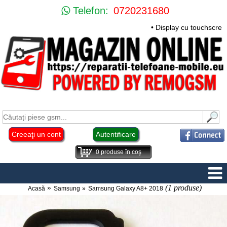
Telefon:
0720231680
• Display cu touchscre
Creeaţi un cont
Autentificare
0
produse în coş
(1 produse)
Acasă
Samsung
Samsung Galaxy A8+ 2018