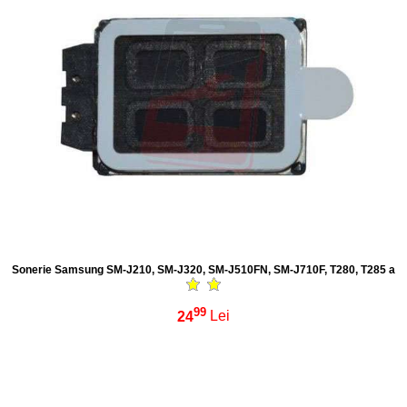
Sonerie Samsung SM-J210, SM-J320, SM-J510FN, SM-J710F, T280, T285 a
99
24
Lei