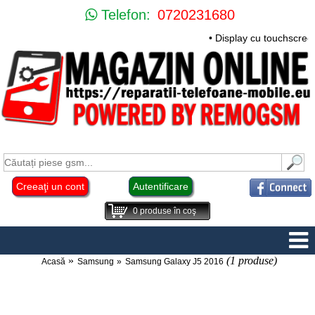
Telefon:
0720231680
• Display cu touchscree
Creeaţi un cont
Autentificare
0
produse în coş
(1 produse)
Acasă
Samsung
Samsung Galaxy J5 2016