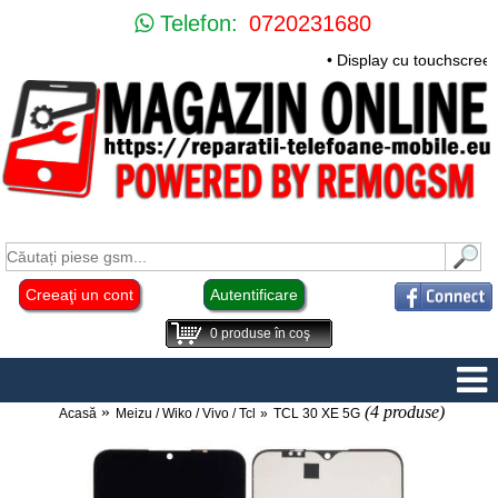
Telefon:
0720231680
• Display cu touchscreen
Creeaţi un cont
Autentificare
0
produse în coş
(4 produse)
Acasă
Meizu / Wiko / Vivo / Tcl
TCL 30 XE 5G