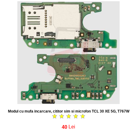
Modul cu mufa incarcare, cititor sim si microfon TCL 30 XE 5G, T767W
40
Lei