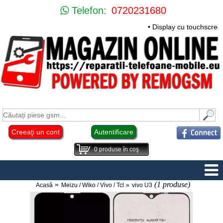
Telefon:
0720231680
• Display cu touchscre
Creeaţi un cont
Autentificare
0
produse în coş
(1 produse)
Acasă
Meizu / Wiko / Vivo / Tcl
vivo U3