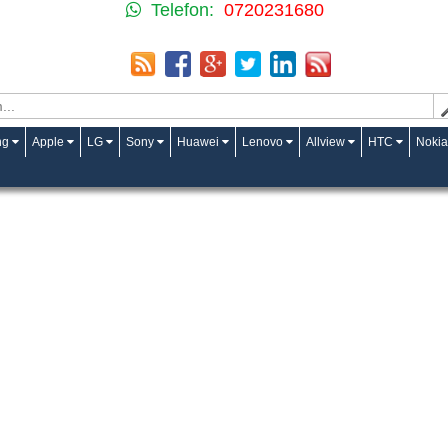
Telefon:
0720231680
ng
Apple
LG
Sony
Huawei
Lenovo
Allview
HTC
Nokia