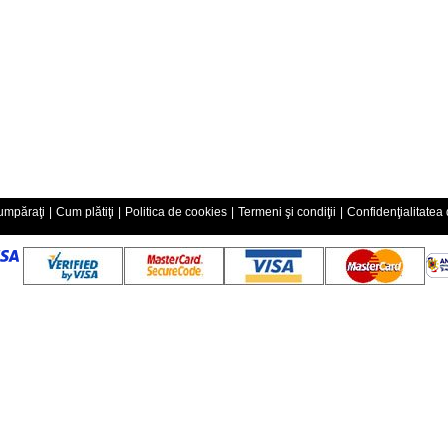
mpăraţi
|
Cum plătiţi
|
Politica de cookies
|
Termeni şi condiţii
|
Confidenţialitatea 