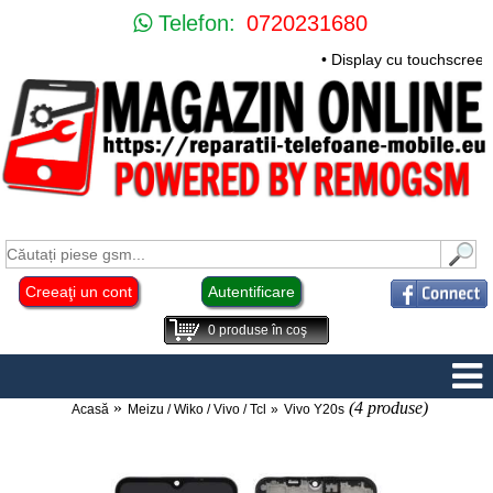
Telefon:
0720231680
• Display cu touchscreen
Creeaţi un cont
Autentificare
0
produse în coş
(4 produse)
Acasă
Meizu / Wiko / Vivo / Tcl
Vivo Y20s