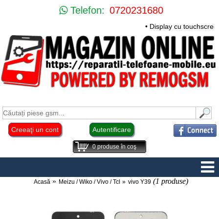
Telefon:
0720231680
• Display cu touchscre
Creeaţi un cont
Autentificare
0
produse în coş
(1 produse)
Acasă
Meizu / Wiko / Vivo / Tcl
vivo Y39