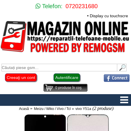
Telefon:
0720231680
• Display cu touchscree
Creeaţi un cont
Autentificare
0
produse în coş
(2 produse)
Acasă
Meizu / Wiko / Vivo / Tcl
vivo Y51a