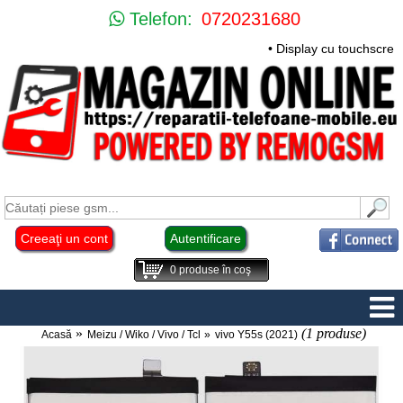
Telefon:
0720231680
• Display cu touchscre
Creeaţi un cont
Autentificare
0
produse în coş
(1 produse)
Acasă
Meizu / Wiko / Vivo / Tcl
vivo Y55s (2021)