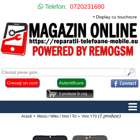
Telefon:
0720231680
• Display cu touchscre
Creeaţi un cont
Autentificare
0
produse în coş
(1 produse)
Acasă
Meizu / Wiko / Vivo / Tcl
Vivo Y70