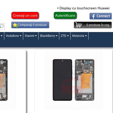
• Display cu touchscreen Huawei Ma
Creeaţi un cont
Autentificare
Comparaţi 0 produse
0
produse în coş
Vodafone
Xiaomi
BlackBerry
ZTE
Motorola