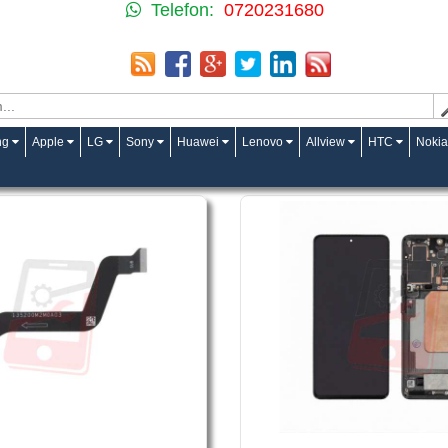
Telefon:
0720231680
ng
Apple
LG
Sony
Huawei
Lenovo
Allview
HTC
Nokia