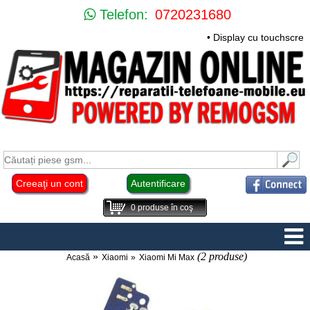
Telefon:
0720231680
• Display cu touchscre
Creeaţi un cont
Autentificare
0
produse în coş
(2 produse)
Acasă
Xiaomi
Xiaomi Mi Max