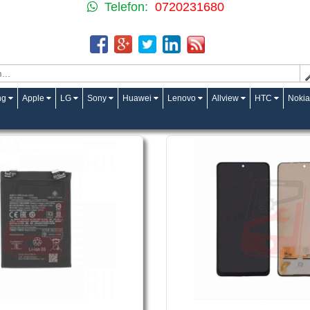
Telefon:
0720231680
ng
Apple
LG
Sony
Huawei
Lenovo
Allview
HTC
Nokia