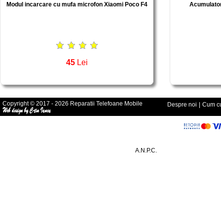
Modul incarcare cu mufa microfon Xiaomi Poco F4
Acumulator
45
Lei
Copyright © 2017 - 2026 Reparatii Telefoane Mobile
Despre noi
|
Cum cu
A.N.P.C.