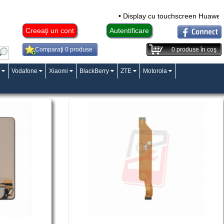
• Display cu touchscreen Huawei M
Creeaţi un cont
Autentificare
Comparaţi 0 produse
0
produse în coş
Vodafone
Xiaomi
BlackBerry
ZTE
Motorola