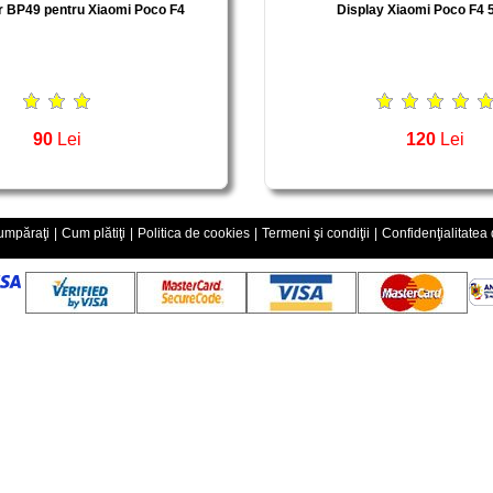
 BP49 pentru Xiaomi Poco F4
Display Xiaomi Poco F4 
90
Lei
120
Lei
mpăraţi
|
Cum plătiţi
|
Politica de cookies
|
Termeni şi condiţii
|
Confidenţialitatea 