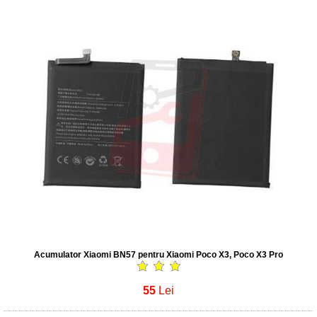
Acumulator Xiaomi BN57 pentru Xiaomi Poco X3, Poco X3 Pro
55
Lei