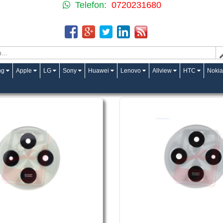
Telefon:
0720231680
ng
Apple
LG
Sony
Huawei
Lenovo
Allview
HTC
Nokia