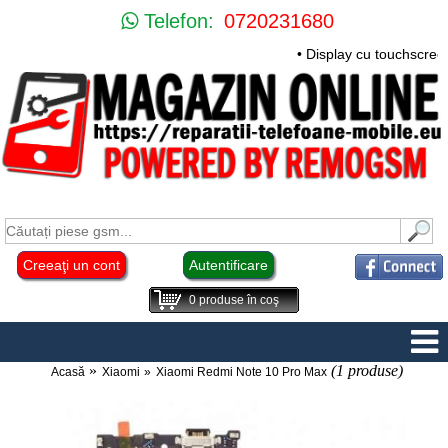
Telefon:
0720231680
• Display cu touchscre
Creeaţi un cont
Autentificare
0
produse în coş
(1 produse)
Acasă
Xiaomi
Xiaomi Redmi Note 10 Pro Max