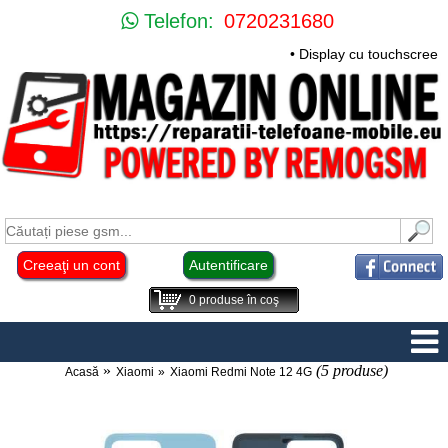
Telefon:
0720231680
• Display cu touchscreen
Creeaţi un cont
Autentificare
0
produse în coş
(5 produse)
Acasă
Xiaomi
Xiaomi Redmi Note 12 4G