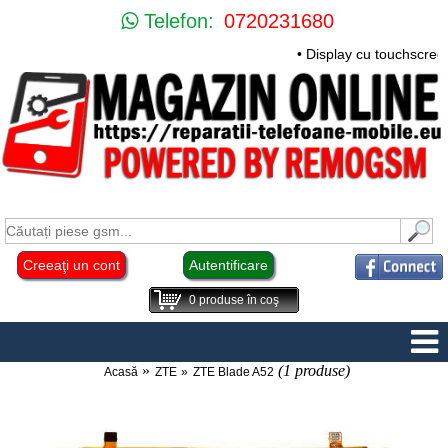
Telefon:
0720231680
• Display cu touchscre
Creeaţi un cont
Autentificare
0
produse în coş
(1 produse)
Acasă
ZTE
ZTE Blade A52