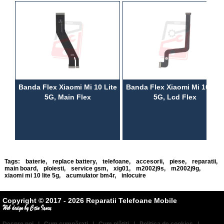
Banda Flex Xiaomi Mi 10 Lite
Banda Flex Xiaomi Mi 10 Lit
5G, Main Flex
5G, Lcd Flex
Tags:
baterie
,
replace battery
,
telefoane
,
accesorii
,
piese
,
reparatii
,
main board
,
ploiesti
,
service gsm
,
xig01
,
m2002j9s
,
m2002j9g
,
xiaomi mi 10 lite 5g
,
acumulator bm4r
,
inlocuire
Copyright © 2017 - 2026 Reparatii Telefoane Mobile