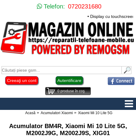
Telefon:
0720231680
• Display cu touchscreen
Creeaţi un cont
Autentificare
0
produse în coş
Acasă
Acumulatori Xiaomi
Xiaomi Mi 10 Lite 5G
Acumulator BM4R, Xiaomi Mi 10 Lite 5G,
M2002J9G, M2002J9S, XIG01