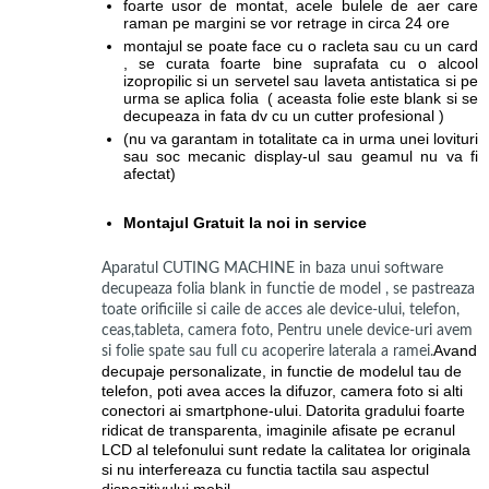
foarte usor de montat, acele bulele de aer care
raman pe margini se vor retrage in circa 24 ore
montajul se poate face cu o racleta sau cu un card
, se curata foarte bine suprafata cu o alcool
izopropilic si un servetel sau laveta antistatica si pe
urma se aplica folia ( aceasta folie este blank si se
decupeaza in fata dv cu un cutter profesional )
(nu va garantam in totalitate ca in urma unei lovituri
sau soc mecanic display-ul sau geamul nu va fi
afectat)
Montajul Gratuit la noi in service
Aparatul CUTING MACHINE in baza unui software
decupeaza folia blank in functie de model , se pastreaza
toate orificiile si caile de acces ale device-ului, telefon,
ceas,tableta, camera foto, Pentru unele device-uri avem
Avand
si folie spate sau full cu acoperire laterala a ramei.
decupaje personalizate, in functie de modelul tau de
telefon, poti avea acces la difuzor, camera foto si alti
conectori ai smartphone-ului.
Datorita gradului foarte
ridicat de transparenta, imaginile afisate pe ecranul
LCD al telefonului sunt redate la calitatea lor originala
si nu interfereaza cu functia tactila sau aspectul