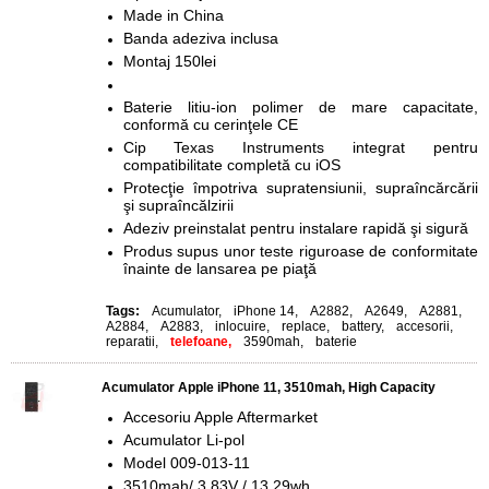
Made in China
Banda adeziva inclusa
Montaj 150lei
Baterie litiu-ion polimer de mare capacitate,
conformă cu cerinţele CE
Cip Texas Instruments integrat pentru
compatibilitate completă cu iOS
Protecţie împotriva supratensiunii, supraîncărcării
şi supraîncălzirii
Adeziv preinstalat pentru instalare rapidă şi sigură
Produs supus unor teste riguroase de conformitate
înainte de lansarea pe piaţă
Tags:
Acumulator
,
iPhone 14
,
A2882
,
A2649
,
A2881
,
A2884
,
A2883
,
inlocuire
,
replace
,
battery
,
accesorii
,
reparatii
,
telefoane,
3590mah
,
baterie
Acumulator Apple iPhone 11, 3510mah, High Capacity
Accesoriu Apple Aftermarket
Acumulator Li-pol
Model 009-013-11
3510mah/ 3,83V / 13,29wh