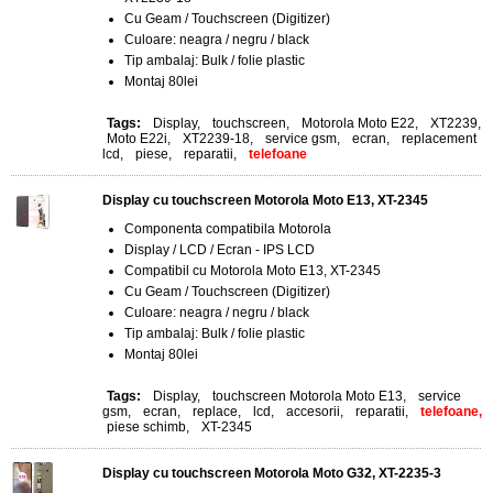
Cu Geam / Touchscreen (Digitizer)
Culoare: neagra / negru / black
Tip ambalaj: Bulk / folie plastic
Montaj 80lei
Tags:
Display
,
touchscreen
,
Motorola Moto E22
,
XT2239
,
Moto E22i
,
XT2239-18
,
service gsm
,
ecran
,
replacement
lcd
,
piese
,
reparatii
,
telefoane
Display cu touchscreen Motorola Moto E13, XT-2345
Componenta compatibila Motorola
Display / LCD / Ecran - IPS LCD
Compatibil cu Motorola Moto E13, XT-2345
Cu Geam / Touchscreen (Digitizer)
Culoare: neagra / negru / black
Tip ambalaj: Bulk / folie plastic
Montaj 80lei
Tags:
Display
,
touchscreen Motorola Moto E13
,
service
gsm
,
ecran
,
replace
,
lcd
,
accesorii
,
reparatii
,
telefoane,
piese schimb
,
XT-2345
Display cu touchscreen Motorola Moto G32, XT-2235-3