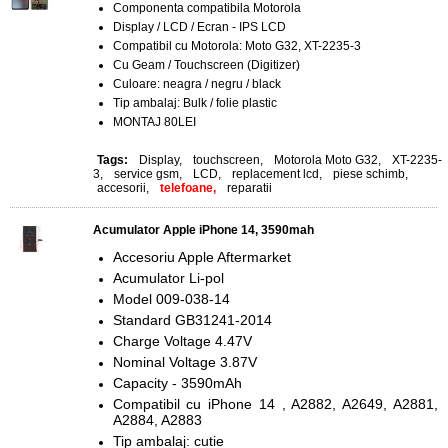
Componenta compatibila Motorola
Display / LCD / Ecran - IPS LCD
Compatibil cu Motorola: Moto G32, XT-2235-3
Cu Geam / Touchscreen (Digitizer)
Culoare: neagra / negru / black
Tip ambalaj: Bulk / folie plastic
MONTAJ 80LEI
Tags:
Display
,
touchscreen
,
Motorola Moto G32
,
XT-2235-
3
,
service gsm
,
LCD
,
replacement lcd
,
piese schimb
,
accesorii
,
telefoane,
reparatii
Acumulator Apple iPhone 14, 3590mah
Accesoriu Apple Aftermarket
Acumulator Li-pol
Model 009-038-14
Standard GB31241-2014
Charge Voltage 4.47V
Nominal Voltage 3.87V
Capacity - 3590mAh
Compatibil cu iPhone 14 , A2882, A2649, A2881,
A2884, A2883
Tip ambalaj: cutie