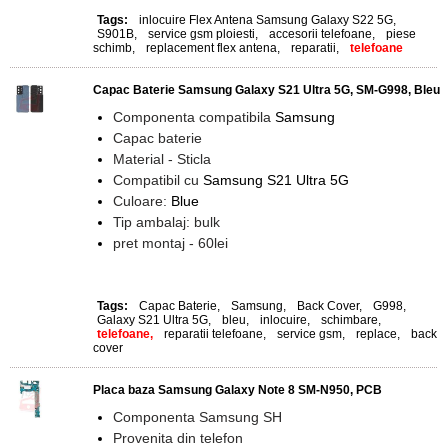
Tags:
inlocuire Flex Antena Samsung Galaxy S22 5G
,
S901B
,
service gsm ploiesti
,
accesorii telefoane
,
piese
schimb
,
replacement flex antena
,
reparatii
,
telefoane
Capac Baterie Samsung Galaxy S21 Ultra 5G, SM-G998, Bleu
Componenta compatibila
Samsung
Capac baterie
Material - Sticla
Compatibil cu
Samsung S21 Ultra 5G
Culoare:
Blue
Tip ambalaj: bulk
pret montaj - 60lei
Tags:
Capac Baterie
,
Samsung
,
Back Cover
,
G998
,
Galaxy S21 Ultra 5G
,
bleu
,
inlocuire
,
schimbare
,
telefoane,
reparatii telefoane
,
service gsm
,
replace
,
back
cover
Placa baza Samsung Galaxy Note 8 SM-N950, PCB
Componenta Samsung SH
Provenita din telefon