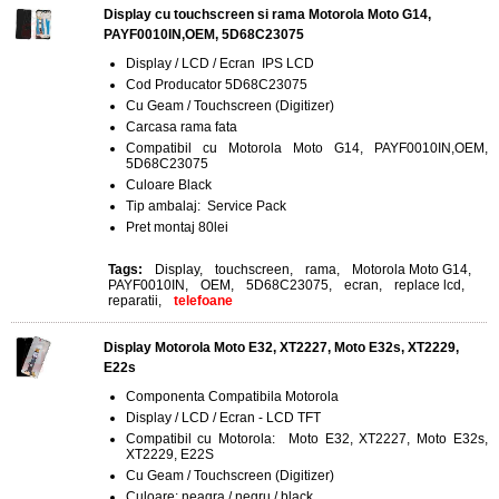
Display cu touchscreen si rama Motorola Moto G14,
PAYF0010IN,OEM, 5D68C23075
Display / LCD / Ecran IPS LCD
Cod Producator 5D68C23075
Cu Geam / Touchscreen (Digitizer)
Carcasa rama fata
Compatibil cu Motorola Moto G14, PAYF0010IN,OEM,
5D68C23075
Culoare Black
Tip ambalaj: Service Pack
Pret montaj 80lei
Tags:
Display
,
touchscreen
,
rama
,
Motorola Moto G14
,
PAYF0010IN
,
OEM
,
5D68C23075
,
ecran
,
replace lcd
,
reparatii
,
telefoane
Display Motorola Moto E32, XT2227, Moto E32s, XT2229,
E22s
Componenta Compatibila Motorola
Display / LCD / Ecran - LCD TFT
Compatibil cu Motorola: Moto E32, XT2227, Moto E32s,
XT2229, E22S
Cu Geam / Touchscreen (Digitizer)
Culoare: neagra / negru / black