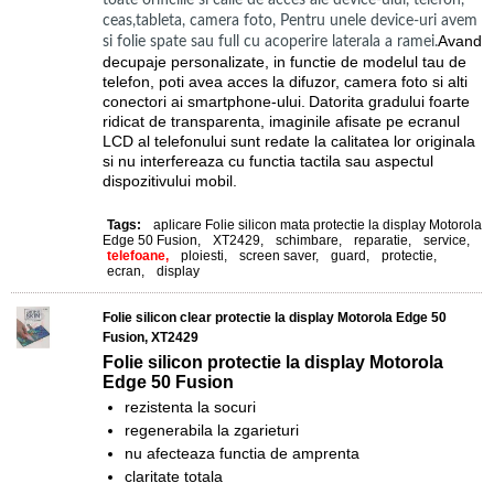
toate orificiile si caile de acces ale device-ului, telefon,
ceas,tableta, camera foto, Pentru unele device-uri avem
Avand
si folie spate sau full cu acoperire laterala a ramei.
decupaje personalizate, in functie de modelul tau de
telefon, poti avea acces la difuzor, camera foto si alti
conectori ai smartphone-ului.
Datorita gradului foarte
ridicat de transparenta, imaginile afisate pe ecranul
LCD al telefonului sunt redate la calitatea lor originala
si nu interfereaza cu functia tactila sau aspectul
dispozitivului mobil.
Tags:
aplicare Folie silicon mata protectie la display Motorola
Edge 50 Fusion
,
XT2429
,
schimbare
,
reparatie
,
service
,
telefoane,
ploiesti
,
screen saver
,
guard
,
protectie
,
ecran
,
display
Folie silicon clear protectie la display Motorola Edge 50
Fusion, XT2429
Folie silicon protectie la display
Motorola
Edge 50 Fusion
rezistenta la socuri
regenerabila la zgarieturi
nu afecteaza functia de amprenta
claritate totala