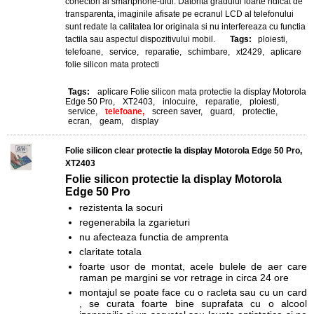
conectori ai smartphone-ului.
Datorita gradului foarte ridicat de
transparenta, imaginile afisate pe ecranul LCD al telefonului
sunt redate la calitatea lor originala si nu interfereaza cu functia
tactila sau aspectul dispozitivului mobil.
Tags:
ploiesti,
telefoane, service, reparatie, schimbare, xt2429, aplicare
folie silicon mata protecti
Tags:
aplicare Folie silicon mata protectie la display Motorola
Edge 50 Pro
,
XT2403
,
inlocuire
,
reparatie
,
ploiesti
,
service
,
telefoane,
screen saver
,
guard
,
protectie
,
ecran
,
geam
,
display
Folie silicon clear protectie la display Motorola Edge 50 Pro,
XT2403
Folie silicon protectie la display
Motorola
Edge 50 Pro
rezistenta la socuri
regenerabila la zgarieturi
nu afecteaza functia de amprenta
claritate totala
foarte usor de montat, acele bulele de aer care
raman pe margini se vor retrage in circa 24 ore
montajul se poate face cu o racleta sau cu un card
, se curata foarte bine suprafata cu o alcool