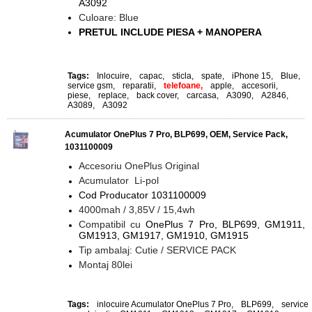
A3092
Culoare: Blue
PRETUL INCLUDE PIESA + MANOPERA
Tags:
Inlocuire
,
capac
,
sticla
,
spate
,
iPhone 15
,
Blue
,
service gsm
,
reparatii
,
telefoane,
apple
,
accesorii
,
piese
,
replace
,
back cover
,
carcasa
,
A3090
,
A2846
,
A3089
,
A3092
Acumulator OnePlus 7 Pro, BLP699, OEM, Service Pack,
1031100009
Accesoriu OnePlus Original
Acumulator Li-pol
Cod Producator 1031100009
4000mah / 3,85V / 15,4wh
Compatibil cu
OnePlus 7 Pro, BLP699, GM1911,
GM1913, GM1917, GM1910, GM1915
Tip ambalaj: Cutie / SERVICE PACK
Montaj 80lei
Tags:
inlocuire Acumulator OnePlus 7 Pro
,
BLP699
,
service