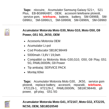
Tags:
nlocuire
,
Acumulator Samsung Galaxy S21+
,
S21
Plus
,
EB-BG996ABY
,
OEM
,
accesorii telefoane ploiesti
,
service gsm
,
telefoane,
baterie
,
battery
,
SM-G996B
,
SM-
G996U
,
SM-G996U1
,
SM-G996W
,
SM-G996N
,
SM-G9960
Acumulator Motorola Moto G30, Moto G10, Moto G50, G9
Power, G51 5G, JK50, OEM
Accesoriu Motorola OEM
Acumulator Li-pol
Cod Producator SB18C98449
5000mah / 3,8V / 19,0wh
Compatibil cu Motorola Moto G30,G10, G50, G9 Play, G51
5G, PAML0000IN, G9 Power
Tip ambalaj: SERVICE PACK
Montaj 60lei
Tags:
Acumulator Motorola Moto G30
,
JK50
,
service gsm
ploiesti
,
replace battery
,
accesorii
,
reparatii
,
telefoane,
XT2129-1
,
XT2129-2
,
PAML0000IN
,
SB18C98449
,
g9
power
,
g9 play
,
G51 5G
Acumulator Motorola Moto G41, XT2167, Moto G32, XT2235,
NC50, OEM, SB18D20540