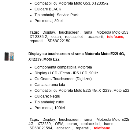
Compatibil cu Motorola Moto G53, XT2335-2
Culoare BLACK
Tip ambalaj: Service Pack
Pret montaj 80lei
Tags:
Display
,
touchscreen
,
rama
,
Motorola Moto G53
,
XT-2335-2
,
ecran
,
replace lcd
,
accesorii
,
telefoane,
reparatii
,
5D68C22150
Display cu touchscreen si rama Motorola Moto E22i 4G,
XT2239, Moto E22
Componenta compatibila Motorola
Display / LCD / Ecran - IPS LCD, 90Hz
Cu Geam / Touchscreen (Digitizer)
Carcasa rama fata
Compatibil cu Motorola Moto E22i 4G, XT2239, Moto E22
Culoare: Negru
Tip ambalaj: cutie
Pret montaj 100lei
Tags:
Display
,
touchscreen
,
rama
,
Motorola Moto E22i
4G
,
XT2239
,
OEM
,
ecran
,
replace lcd
,
frame
,
5D68C21594
,
accesorii
,
reparatii
,
telefoane