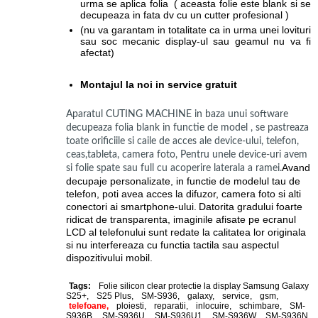
urma se aplica folia ( aceasta folie este blank si se
decupeaza in fata dv cu un cutter profesional )
(nu va garantam in totalitate ca in urma unei lovituri
sau soc mecanic display-ul sau geamul nu va fi
afectat)
Montajul la noi in service gratuit
Aparatul CUTING MACHINE in baza unui software
decupeaza folia blank in functie de model , se pastreaza
toate orificiile si caile de acces ale device-ului, telefon,
ceas,tableta, camera foto, Pentru unele device-uri avem
Avand
si folie spate sau full cu acoperire laterala a ramei.
decupaje personalizate, in functie de modelul tau de
telefon, poti avea acces la difuzor, camera foto si alti
conectori ai smartphone-ului.
Datorita gradului foarte
ridicat de transparenta, imaginile afisate pe ecranul
LCD al telefonului sunt redate la calitatea lor originala
si nu interfereaza cu functia tactila sau aspectul
dispozitivului mobil.
Tags:
Folie silicon clear protectie la display Samsung Galaxy
S25+
,
S25 Plus
,
SM-S936
,
galaxy
,
service
,
gsm
,
telefoane,
ploiesti
,
reparatii
,
inlocuire
,
schimbare
,
SM-
S936B
,
SM-S936U
,
SM-S936U1
,
SM-S936W
,
SM-S936N
,