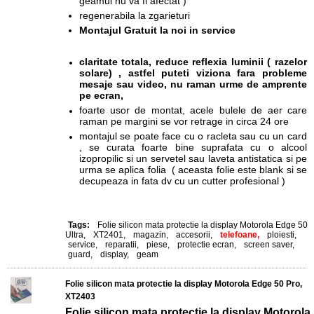
geamul nu va fi afectat )
regenerabila la zgarieturi
Montajul Gratuit la noi in service
claritate totala, reduce reflexia luminii ( razelor
solare) , astfel puteti viziona fara probleme
mesaje sau video, nu raman urme de amprente
pe ecran,
foarte usor de montat, acele bulele de aer care
raman pe margini se vor retrage in circa 24 ore
montajul se poate face cu o racleta sau cu un card
, se curata foarte bine suprafata cu o alcool
izopropilic si un servetel sau laveta antistatica si pe
urma se aplica folia ( aceasta folie este blank si se
decupeaza in fata dv cu un cutter profesional )
Tags:
Folie silicon mata protectie la display Motorola Edge 50
Ultra
,
XT2401
,
magazin
,
accesorii
,
telefoane,
ploiesti
,
service
,
reparatii
,
piese
,
protectie ecran
,
screen saver
,
guard
,
display
,
geam
Folie silicon mata protectie la display Motorola Edge 50 Pro,
XT2403
Folie silicon mata protectie la display
Motorola