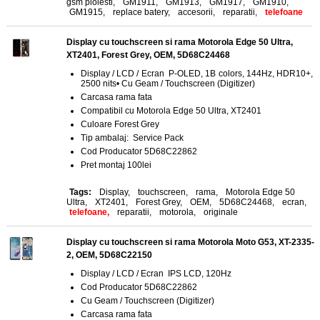
gsm ploiesti
,
GM1911
,
GM1913
,
GM1917
,
GM1910
,
GM1915
,
replace batery
,
accesorii
,
reparatii
,
telefoane
Display cu touchscreen si rama Motorola Edge 50 Ultra,
XT2401, Forest Grey, OEM, 5D68C24468
Display / LCD / Ecran P-OLED, 1B colors, 144Hz, HDR10+,
2500 nits• Cu Geam / Touchscreen (Digitizer)
Carcasa rama fata
Compatibil cu Motorola Edge 50 Ultra, XT2401
Culoare Forest Grey
Tip ambalaj: Service Pack
Cod Producator 5D68C22862
Pret montaj 100lei
Tags:
Display
,
touchscreen
,
rama
,
Motorola Edge 50
Ultra
,
XT2401
,
Forest Grey
,
OEM
,
5D68C24468
,
ecran
,
telefoane,
reparatii
,
motorola
,
originale
Display cu touchscreen si rama Motorola Moto G53, XT-2335-
2, OEM, 5D68C22150
Display / LCD / Ecran IPS LCD, 120Hz
Cod Producator 5D68C22862
Cu Geam / Touchscreen (Digitizer)
Carcasa rama fata