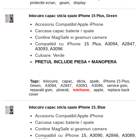
protectie ecran
,
geam
,
display
Inlocuire capac sticla spate iPhone 15 Plus, Green
Accesoriu Compatibil Apple iPhone
Carcasa capac baterie / spate
Contine MagSafe si geamuri camere
Compatibil cu iPhone
15 Plus, A3094, A2847,
A3093, A3096
Culoare: Verde
PRETUL INCLUDE PIESA + MANOPERA
Tags:
Inlocuire
,
capac
,
sticla
,
spate
,
iPhone 15 Plus
,
Green
,
A3094
,
A2847
,
A3093
,
A3096
,
service gsm
,
reparatii gsm
,
ploiesti
,
telefoane,
apple
,
replace back
cover
Inlocuire capac sticla spate iPhone 15, Blue
Accesoriu Compatibil Apple iPhone
Carcasa capac baterie / spate
Contine MagSafe si geamuri camere
Compatibil cu iPhone
15, A3090, A2846, A3089,