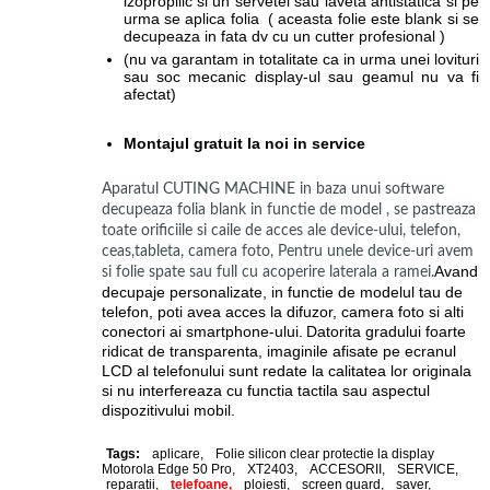
izopropilic si un servetel sau laveta antistatica si pe
urma se aplica folia ( aceasta folie este blank si se
decupeaza in fata dv cu un cutter profesional )
(nu va garantam in totalitate ca in urma unei lovituri
sau soc mecanic display-ul sau geamul nu va fi
afectat)
Montajul gratuit la noi in service
Aparatul CUTING MACHINE in baza unui software
decupeaza folia blank in functie de model , se pastreaza
toate orificiile si caile de acces ale device-ului, telefon,
ceas,tableta, camera foto, Pentru unele device-uri avem
Avand
si folie spate sau full cu acoperire laterala a ramei.
decupaje personalizate, in functie de modelul tau de
telefon, poti avea acces la difuzor, camera foto si alti
conectori ai smartphone-ului.
Datorita gradului foarte
ridicat de transparenta, imaginile afisate pe ecranul
LCD al telefonului sunt redate la calitatea lor originala
si nu interfereaza cu functia tactila sau aspectul
dispozitivului mobil.
Tags:
aplicare
,
Folie silicon clear protectie la display
Motorola Edge 50 Pro
,
XT2403
,
ACCESORII
,
SERVICE
,
reparatii
,
telefoane,
ploiesti
,
screen guard
,
saver
,