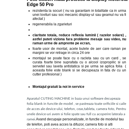
Edge 50 Pro
rezistenta la socuri ( nu va garantam in totalitate ca in urma
unei lovituri sau soc mecanic display-ul sau geamul nu va fi
afectat )
regenerabila la zgarieturi
claritate totala, reduce reflexia luminii ( razelor solare) ,
astfel puteti viziona fara probleme mesaje sau video, nu
raman urme de amprente pe ecran,
foarte usor de montat, acele bulele de aer care raman pe
margini se vor retrage in circa 24 ore
montajul se poate face cu o racleta sau cu un card , se
curata foarte bine suprafata cu o alcool izopropilic si un
servetel sau laveta antistatica si pe urma se aplica folia (
aceasta folie este blank si se decupeaza in fata dv cu un
cutter profesional )
Montajul gratuit la noi in service
Aparatul CUTING MACHINE in baza unui software decupeaza
folia blank in functie de model , se pastreaza toate orificiile si caile
de acces ale device-ului, telefon, ceas,tableta, camera foto, Pentru
unele device-uri avem si folie spate sau full cu acoperire laterala a
Avand decupaje personalizate, in functie de modelul tau
ramei.
de telefon, poti avea acces la difuzor, camera foto si alti