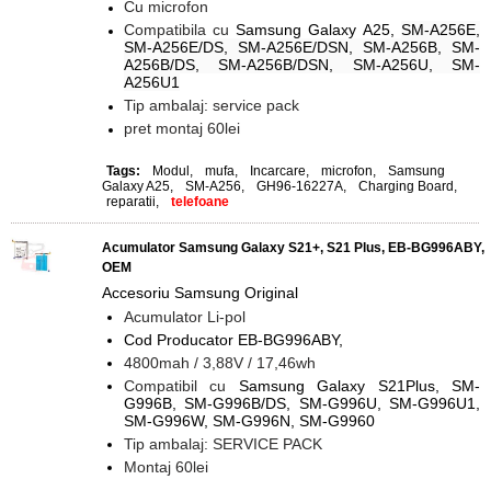
Cu microfon
Compatibila cu
Samsung Galaxy A25,
SM-A256E,
SM-A256E/DS, SM-A256E/DSN, SM-A256B, SM-
A256B/DS, SM-A256B/DSN, SM-A256U, SM-
A256U1
Tip ambalaj: service pack
pret montaj 60lei
Tags:
Modul
,
mufa
,
Incarcare
,
microfon
,
Samsung
Galaxy A25
,
SM-A256
,
GH96-16227A
,
Charging Board
,
reparatii
,
telefoane
Acumulator Samsung Galaxy S21+, S21 Plus, EB-BG996ABY,
OEM
Accesoriu Samsung Original
Acumulator Li-pol
Cod Producator EB-BG996ABY,
4800mah / 3,88V / 17,46wh
Compatibil cu
Samsung Galaxy S21Plus, SM-
G996B, SM-G996B/DS, SM-G996U, SM-G996U1,
SM-G996W, SM-G996N, SM-G9960
Tip ambalaj: SERVICE PACK
Montaj 60lei