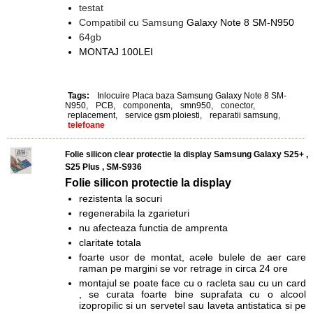
testat
Compatibil cu Samsung
Galaxy Note 8 SM-N950
64gb
MONTAJ 100LEI
Tags:
Inlocuire Placa baza Samsung Galaxy Note 8 SM-
N950
,
PCB
,
componenta
,
smn950
,
conector
,
replacement
,
service gsm ploiesti
,
reparatii samsung
,
telefoane
Folie silicon clear protectie la display Samsung Galaxy S25+ ,
S25 Plus , SM-S936
Folie silicon protectie la display
rezistenta la socuri
regenerabila la zgarieturi
nu afecteaza functia de amprenta
claritate totala
foarte usor de montat, acele bulele de aer care
raman pe margini se vor retrage in circa 24 ore
montajul se poate face cu o racleta sau cu un card
, se curata foarte bine suprafata cu o alcool
izopropilic si un servetel sau laveta antistatica si pe