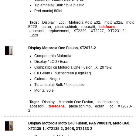
Tip ambalaj: Bulk / folie plastic
Pret montaj 80lei
Tags:
Display
,
Lcd
,
Motorola Moto E32
,
moto E32s
,
moto
E22S
,
ecran
,
piese schimb
,
reparatii
,
telefoane,
accesorii
,
replacement
,
XT2229
,
XT2227
,
XT2231-2
,
E22s
Display Motorola One Fusion, XT2073-2
Componenta Motorola
Display / LCD / Ecran
Compatibil cu Motorola One Fusion , XT2073-2
Cu Geam / Touchscreen (Digitizer)
Culoare: Negru
Tip ambalaj: Bulk / folie plastic
Montaj 80lei
Tags:
Display
,
Motorola One Fusion
,
touchscreen
,
accesorii
,
telefoane,
piese schimb
,
ecran
,
lcd
,
XT2073-
2
Display Motorola Moto G40 Fusion, PANV0001IN, Moto G60,
XT2135-1, XT2135-2, G60S, XT2133-2