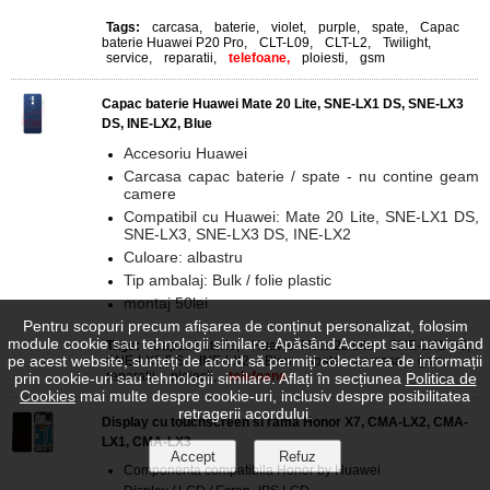
Tags:
carcasa
,
baterie
,
violet
,
purple
,
spate
,
Capac
baterie Huawei P20 Pro
,
CLT-L09
,
CLT-L2
,
Twilight
,
service
,
reparatii
,
telefoane,
ploiesti
,
gsm
Capac baterie Huawei Mate 20 Lite, SNE-LX1 DS, SNE-LX3
DS, INE-LX2, Blue
Accesoriu Huawei
Carcasa capac baterie / spate - nu contine geam
camere
Compatibil cu Huawei: Mate 20 Lite, SNE-LX1 DS,
SNE-LX3, SNE-LX3 DS, INE-LX2
Culoare: albastru
Tip ambalaj: Bulk / folie plastic
montaj 50lei
Pentru scopuri precum afișarea de conținut personalizat, folosim
module cookie sau tehnologii similare. Apăsând Accept sau navigând
Tags:
Capac baterie
,
Huawei Mate 20 Lite
,
SNE-LX1 DS
,
pe acest website, sunteți de acord să permiți colectarea de informații
SNE-LX3 DS
,
INE-LX2
,
Bleu
,
spate
,
carcasa
,
gsm
,
reparatii
,
ploiesti
,
telefoane
prin cookie-uri sau tehnologii similare. Aflați în secțiunea
Politica de
Cookies
mai multe despre cookie-uri, inclusiv despre posibilitatea
retragerii acordului.
Display cu touchscreen si rama Honor X7, CMA-LX2, CMA-
LX1, CMA-LX3
Componenta compatibila Honor by Huawei