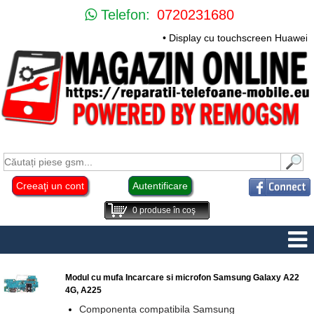
Telefon:
0720231680
• Display cu touchscreen Huawei Mate
Creeaţi un cont
Autentificare
0
produse în coş
Modul cu mufa Incarcare si microfon Samsung Galaxy A22
4G, A225
Componenta compatibila Samsung