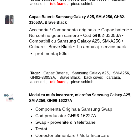
accesorii
,
telefoane,
piese schimb
Capac Baterie Samsung Galaxy A25, SM-A256, GH82-
33053A, Brave Black
Accesoriu / Componenta originala
• Capac baterie
•
Nu contine geam camere
• Cod
GH82-33053A
•
Compatibil cu
Samsung Galaxy A25, SM-A256
•
Culoare:
Brave Black
• Tip ambalaj: service pack
pret montaj 50lei
Tags:
Capac Baterie
,
Samsung Galaxy A25
,
SM-A256
,
GH82-33053A
,
Brave Black
,
back cover
,
carcasa
,
accesorii
,
telefoane,
piese schimb
Modul cu mufa Incarcare, microfon Samsung Galaxy A25,
SM-A256, GH96-16227A
Componenta Originala Samsung Swap
Cod producator
GH96-16227A
Swap - provenite din telefoane
Testat
Conector alimentare / Mufa Incarcare