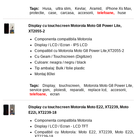
Tags:
Husa
,
ultra slim
,
Kevlar
,
Aramid
,
iPhone Xs Max
,
protectie
,
case
,
carcasa
,
accesorii
,
telefoane,
huse
Display cu touchscreen Motorola Moto G8 Power Lite,
XT2055-2
Componenta compatibila Motorola
Display / LCD / Ecran - IPS LCD
Compatibil cu Motorola Moto G8 Power Lite,XT2055-2
Cu Geam / Touchscreen (Digitizer)
Culoare: neagra / negru / black
Tip ambalaj: Bulk / folie plastic
Montaj 80lei
Tags:
Display
,
touchscreen
,
Motorola Moto G8 Power Lite
,
service gsm
,
ploiesti
,
reparatii
,
replace lcd
,
accesorii
,
telefoane,
ecran
Display cu touchscreen Motorola Moto E22, XT2239, Moto
E22i, XT2239-18
Componenta compatibila Motorola
Display / LCD / Ecran - LCD TFT
Compatibil cu Motorola: Moto E22, XT2239, Moto E22i,
XT2239-18