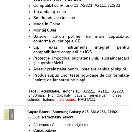
Compatibil cu iPhone 11, A2221, A2111, A2223
Tip ambalaj: cutie
Banda adeziva inclusa
Made in China
Montaj 80lei
Baterie litiu-ion polimer de mare capacitate,
conformă cu cerinţele CE
Cip Texas Instruments integrat pentru
compatibilitate completă cu iOS
Protecţie împotriva supratensiunii, supraîncărcării
şi supraîncălzirii
Adeziv preinstalat pentru instalare rapidă şi sigură
Produs supus unor teste riguroase de conformitate
înainte de lansarea pe piaţă
Tags:
Acumulator
,
iPhone 11
,
A2221
,
A2111
,
A2223
,
3470mah
,
High Capacity
,
battery
,
service gsm
,
piese
schimb
,
baterie
,
telefoane,
HRG-M111
Capac Baterie Samsung Galaxy A25, SM-A256, GH82-
33053C, Personality Yellow
Accesoriu / Componenta originala
Capac baterie