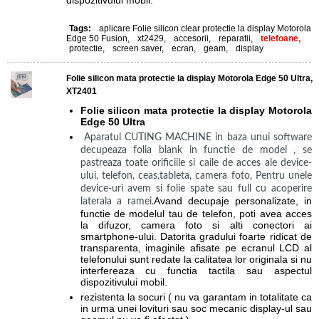
dispozitivului mobil.
Tags:
aplicare Folie silicon clear protectie la display Motorola
Edge 50 Fusion
,
xt2429
,
accesorii
,
reparatii
,
telefoane,
protectie
,
screen saver
,
ecran
,
geam
,
display
Folie silicon mata protectie la display Motorola Edge 50 Ultra,
XT2401
Folie silicon mata protectie la display Motorola
Edge 50 Ultra
Aparatul CUTING MACHINE in baza unui software
decupeaza folia blank in functie de model , se
pastreaza toate orificiile si caile de acces ale device-
ului, telefon, ceas,tableta, camera foto, Pentru unele
device-uri avem si folie spate sau full cu acoperire
Avand decupaje personalizate, in
laterala a ramei.
functie de modelul tau de telefon, poti avea acces
la difuzor, camera foto si alti conectori ai
smartphone-ului.
Datorita gradului foarte ridicat de
transparenta, imaginile afisate pe ecranul LCD al
telefonului sunt redate la calitatea lor originala si nu
interfereaza cu functia tactila sau aspectul
dispozitivului mobil.
rezistenta la socuri ( nu va garantam in totalitate ca
in urma unei lovituri sau soc mecanic display-ul sau