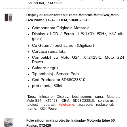
SM-S9360
,
SM-S936E
Display cu touchscreen si rama Motorola Moto G24, Moto
G24 Power, XT2423, OEM, 5D68C23810
Componenta Originala Motorola
Display / LCD / Ecran
IPS LCD, 90Hz, 537 nits
(peak)
Cu Geam / Touchscreen (Digitizer)
Carcasa rama fata
Compatibil cu
Moto G24, XT2423-1, Moto G24
Power
Culoare negru
Tip ambalaj: Service Pack
Cod Producator
5D68C23810
pret montaj 80lei
Tags:
inlocuire
,
Display
,
touchscreen
,
rama
,
Motorola
Moto G24
,
XT2423
,
OEM
,
5D68C23810
,
service gsm
,
ploiesti
,
reparatii
,
telefoane,
accesorii
,
replace lcd
,
frame
,
G24 Power
Folie silicon mata protectie la display Motorola Edge 50
Fusion, XT2429