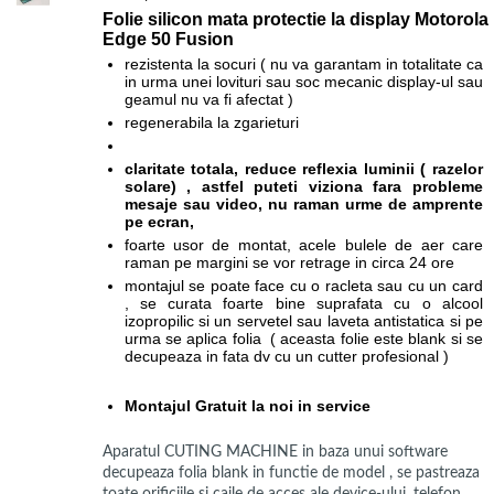
Folie silicon mata protectie la display
Motorola
Edge 50 Fusion
rezistenta la socuri ( nu va garantam in totalitate ca
in urma unei lovituri sau soc mecanic display-ul sau
geamul nu va fi afectat )
regenerabila la zgarieturi
claritate totala, reduce reflexia luminii ( razelor
solare) , astfel puteti viziona fara probleme
mesaje sau video, nu raman urme de amprente
pe ecran,
foarte usor de montat, acele bulele de aer care
raman pe margini se vor retrage in circa 24 ore
montajul se poate face cu o racleta sau cu un card
, se curata foarte bine suprafata cu o alcool
izopropilic si un servetel sau laveta antistatica si pe
urma se aplica folia ( aceasta folie este blank si se
decupeaza in fata dv cu un cutter profesional )
Montajul Gratuit la noi in service
Aparatul CUTING MACHINE in baza unui software
decupeaza folia blank in functie de model , se pastreaza