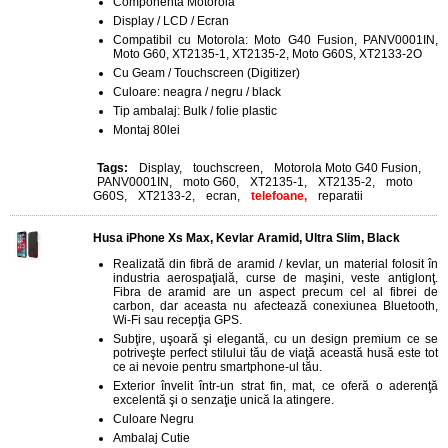
Componenta Motorola
Display / LCD / Ecran
Compatibil cu Motorola: Moto G40 Fusion, PANV0001IN,
Moto G60, XT2135-1, XT2135-2, Moto G60S, XT2133-2O
Cu Geam / Touchscreen (Digitizer)
Culoare: neagra / negru / black
Tip ambalaj: Bulk / folie plastic
Montaj 80lei
Tags:
Display
,
touchscreen
,
Motorola Moto G40 Fusion
,
PANV0001IN
,
moto G60
,
XT2135-1
,
XT2135-2
,
moto
G60S
,
XT2133-2
,
ecran
,
telefoane,
reparatii
Husa iPhone Xs Max, Kevlar Aramid, Ultra Slim, Black
Realizată din fibră de aramid / kevlar, un material folosit în
industria aerospaţială, curse de maşini, veste antiglonţ.
Fibra de aramid are un aspect precum cel al fibrei de
carbon, dar aceasta nu afectează conexiunea Bluetooth,
Wi-Fi sau recepţia GPS.
Subţire, uşoară şi elegantă, cu un design premium ce se
potriveşte perfect stilului tău de viaţă această husă este tot
ce ai nevoie pentru smartphone-ul tău.
Exterior învelit într-un strat fin, mat, ce oferă o aderenţă
excelentă şi o senzaţie unică la atingere.
Culoare Negru
Ambalaj Cutie