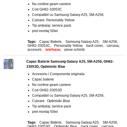
Nu contine geam camere
Cod GH82-33053C
Compatibil cu Samsung Galaxy A25, SM-A256,
Culoare: Personality Yellow
Tip ambalaj: service pack
pret montaj 50lei
Tags:
Capac Baterie
,
Samsung Galaxy A25
,
SM-A256
,
GH82-33053C
,
Personality Yellow
,
back cover
,
carcasa
,
accesorii
,
telefoane,
piese schimb
Capac Baterie Samsung Galaxy A25, SM-A256, GH82-
33053D, Optimistic Blue
Accesoriu / Componenta originala
Capac baterie
Nu contine geam camere
Cod GH82-33053D
Compatibil cu Samsung Galaxy A25, SM-A256,
Culoare: Optimistic Blue
Tip ambalaj: service pack
pret montaj 50lei
Tags:
Capac Baterie
,
Samsung Galaxy A25
,
SM-A256
,
GH82-33053D
,
Optimistic Blue
,
back cover
,
carcasa
,