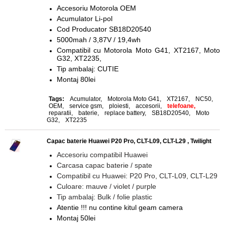
Accesoriu Motorola OEM
Acumulator Li-pol
Cod Producator SB18D20540
5000mah / 3,87V / 19,4wh
Compatibil cu Motorola Moto G41, XT2167, Moto
G32, XT2235,
Tip ambalaj: CUTIE
Montaj 80lei
Tags:
Acumulator
,
Motorola Moto G41
,
XT2167
,
NC50
,
OEM
,
service gsm
,
ploiesti
,
accesorii
,
telefoane,
reparatii
,
baterie
,
replace battery
,
SB18D20540
,
Moto
G32
,
XT2235
Capac baterie Huawei P20 Pro, CLT-L09, CLT-L29 , Twilight
Accesoriu compatibil Huawei
Carcasa capac baterie / spate
Compatibil cu Huawei: P20 Pro, CLT-L09, CLT-L29
Culoare: mauve / violet / purple
Tip ambalaj: Bulk / folie plastic
Atentie !!! nu contine kitul geam camera
Montaj 50lei