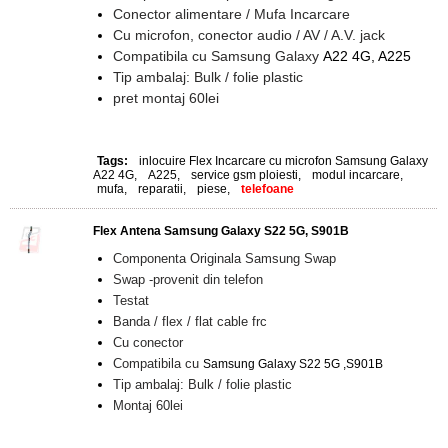
Conector alimentare / Mufa Incarcare
Cu microfon, conector audio / AV / A.V. jack
Compatibila cu Samsung Galaxy
A22 4G, A225
Tip ambalaj: Bulk / folie plastic
pret montaj 60lei
Tags:
inlocuire Flex Incarcare cu microfon Samsung Galaxy
A22 4G
,
A225
,
service gsm ploiesti
,
modul incarcare
,
mufa
,
reparatii
,
piese
,
telefoane
Flex Antena Samsung Galaxy S22 5G, S901B
Componenta Originala Samsung Swap
Swap -provenit din telefon
Testat
Banda / flex / flat cable frc
Cu conector
Compatibila cu
Samsung Galaxy S22 5G ,S901B
Tip ambalaj: Bulk / folie plastic
Montaj 60lei