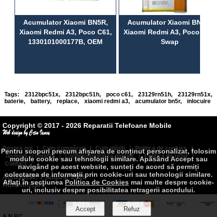
Acumulator Xiaomi BN5R,
Acumulator Xiaomi BN5R,
Xiaomi Redmi A3, Poco C61,
Xiaomi Redmi A3, Poco C61,
1330101000177B, OEM
Swap
Tags:
2312bpc51x
,
2312bpc51h
,
poco c61
,
23129rn51h
,
23129rn51x
,
baterie
,
battery
,
replace
,
xiaomi redmi a3
,
acumulator bn5r
,
inlocuire
Copyright © 2017 - 2026 Reparatii Telefoane Mobile
Despre noi
|
Cum cumpăraţi
|
Cum plătiţi
|
Politica de cookies
|
Pentru scopuri precum afișarea de conținut personalizat, folosim
Termeni şi condiţii
|
Confidenţialitatea datelor
|
Politica de retur
|
module cookie sau tehnologii similare. Apăsând Accept sau
Contact
navigând pe acest website, sunteți de acord să permiți
colectarea de informații prin cookie-uri sau tehnologii similare.
Actualizat: 7 august 2026
Aflați în secțiunea
Politica de Cookies
mai multe despre cookie-
Autentificare
uri, inclusiv despre posibilitatea retragerii acordului.
A.N.P.C.