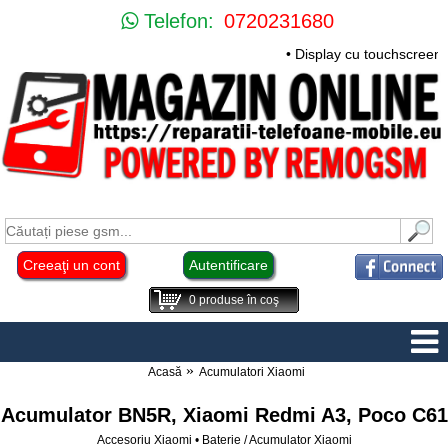
Telefon:
0720231680
• Display cu touchscreen 
Creeaţi un cont
Autentificare
0
produse în coş
Acasă
Acumulatori Xiaomi
Acumulator BN5R, Xiaomi Redmi A3, Poco C61
Accesoriu Xiaomi • Baterie / Acumulator Xiaomi