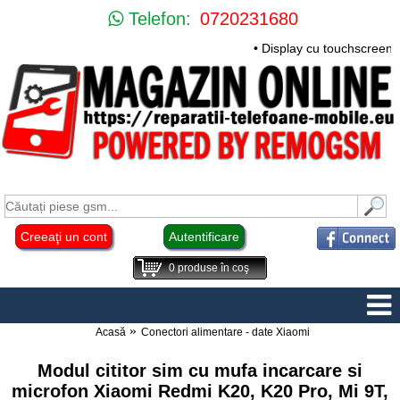
Telefon:
0720231680
• Display cu touchscreen 
Creeaţi un cont
Autentificare
0
produse în coş
Acasă
Conectori alimentare - date Xiaomi
Modul cititor sim cu mufa incarcare si
microfon Xiaomi Redmi K20, K20 Pro, Mi 9T,