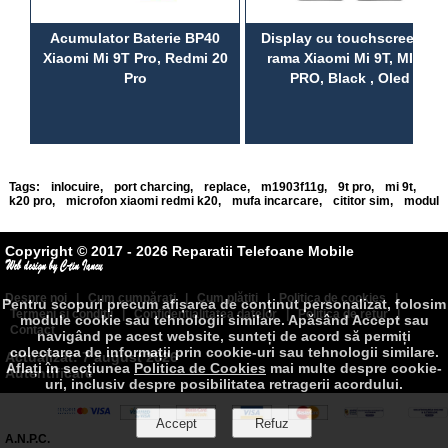
Acumulator Baterie BP40
Display cu touchscreen si
Xiaomi Mi 9T Pro, Redmi 20
rama Xiaomi Mi 9T, MI 9T
Pro
PRO, Black , Oled
Tags:
inlocuire
,
port charcing
,
replace
,
m1903f11g
,
9t pro
,
mi 9t
,
k20 pro
,
microfon xiaomi redmi k20
,
mufa incarcare
,
cititor sim
,
modul
Copyright © 2017 - 2026 Reparatii Telefoane Mobile
Despre noi
|
Cum cumpăraţi
|
Cum plătiţi
|
Politica de cookies
|
Pentru scopuri precum afișarea de conținut personalizat, folosim
Termeni şi condiţii
|
Confidenţialitatea datelor
|
Politica de retur
|
module cookie sau tehnologii similare. Apăsând Accept sau
Contact
navigând pe acest website, sunteți de acord să permiți
colectarea de informații prin cookie-uri sau tehnologii similare.
Actualizat: 7 august 2026
Aflați în secțiunea
Politica de Cookies
mai multe despre cookie-
Autentificare
uri, inclusiv despre posibilitatea retragerii acordului.
A.N.P.C.