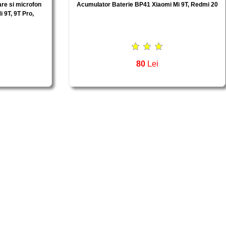
are si microfon
Acumulator Baterie BP41 Xiaomi Mi 9T, Redmi 20
 9T, 9T Pro,
80
Lei