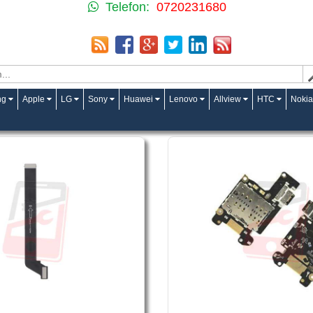
Telefon:
0720231680
ng
Apple
LG
Sony
Huawei
Lenovo
Allview
HTC
Nokia