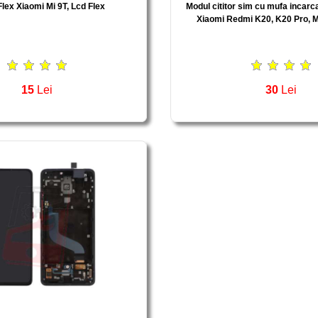
lex Xiaomi Mi 9T, Lcd Flex
Modul cititor sim cu mufa incarc
Xiaomi Redmi K20, K20 Pro, Mi
15
Lei
30
Lei