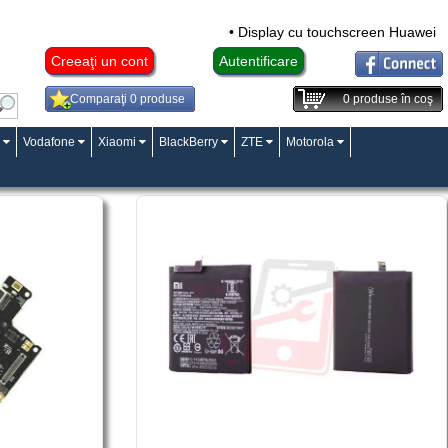
• Display cu touchscreen Huawei Ma
Creeaţi un cont
Autentificare
Comparaţi 0 produse
0
produse în coş
Vodafone
Xiaomi
BlackBerry
ZTE
Motorola