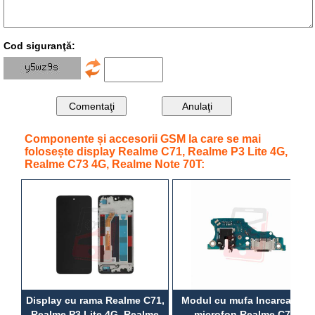
Cod siguranţă:
Componente și accesorii GSM la care se mai
folosește display Realme C71, Realme P3 Lite 4G,
Realme C73 4G, Realme Note 70T:
Display cu rama Realme C71,
Modul cu mufa Incarcare si
Realme P3 Lite 4G, Realme
microfon Realme C71,