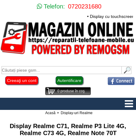
Telefon:
0720231680
• Display cu touchscreen 
Creeaţi un cont
Autentificare
0
produse în coş
Acasă
Display-uri Realme
Display Realme C71, Realme P3 Lite 4G,
Realme C73 4G, Realme Note 70T