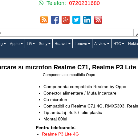
Telefon:
0720231680
ng
Apple
LG
Sony
Huawei
Lenovo
Allview
HTC
Nokia
rcare si microfon Realme C71, Realme P3 Lit
Componenta compatibila Oppo
Componenta compatibila Realme by Oppo
Conector alimentare / Mufa Incarcare
Cu microfon
Compatibil cu Realme C71 4G, RMX5303, Real
Tip ambalaj: Bulk / folie plastic
Montaj 60lei
Pentru telefoanele:
Realme P3 Lite 4G