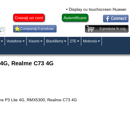
• Display cu touchscreen Huawei Mat
Creeaţi un cont
Autentificare
Comparaţi 0 produse
0
produse în coş
Vodafone
Xiaomi
BlackBerry
ZTE
Motorola
e 4G, Realme C73 4G
me P3 Lite 4G, RMX5300, Realme C73 4G