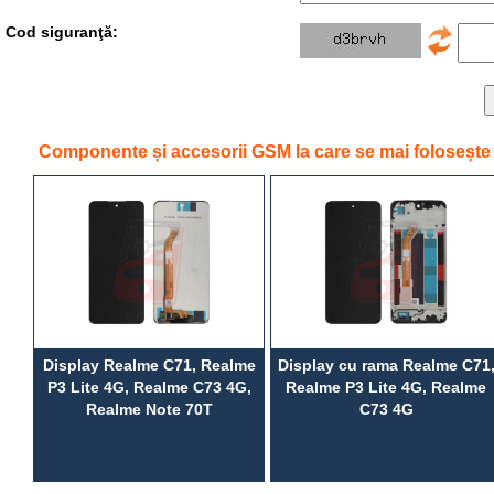
Cod siguranţă:
Componente și accesorii GSM la care se mai folosește
Display Realme C71, Realme
Display cu rama Realme C71
P3 Lite 4G, Realme C73 4G,
Realme P3 Lite 4G, Realme
Realme Note 70T
C73 4G