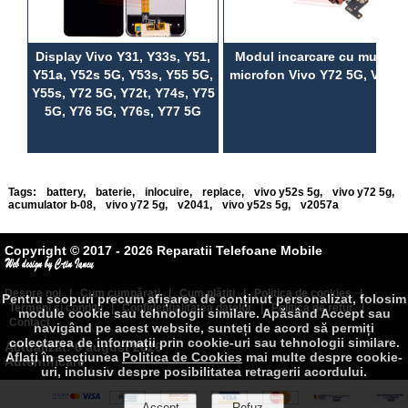
Display Vivo Y31, Y33s, Y51,
Modul incarcare cu mufa si
Y51a, Y52s 5G, Y53s, Y55 5G,
microfon Vivo Y72 5G, V2041
Y55s, Y72 5G, Y72t, Y74s, Y75
5G, Y76 5G, Y76s, Y77 5G
Tags:
battery
,
baterie
,
inlocuire
,
replace
,
vivo y52s 5g
,
vivo y72 5g
,
acumulator b-08
,
vivo y72 5g
,
v2041
,
vivo y52s 5g
,
v2057a
Copyright © 2017 - 2026 Reparatii Telefoane Mobile
Despre noi
|
Cum cumpăraţi
|
Cum plătiţi
|
Politica de cookies
|
Pentru scopuri precum afișarea de conținut personalizat, folosim
Termeni şi condiţii
|
Confidenţialitatea datelor
|
Politica de retur
|
module cookie sau tehnologii similare. Apăsând Accept sau
Contact
navigând pe acest website, sunteți de acord să permiți
colectarea de informații prin cookie-uri sau tehnologii similare.
Actualizat: 6 august 2026
Aflați în secțiunea
Politica de Cookies
mai multe despre cookie-
Autentificare
uri, inclusiv despre posibilitatea retragerii acordului.