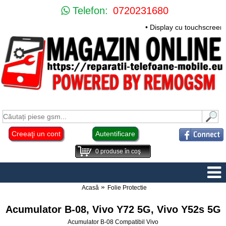
Telefon:
0720231680
• Display cu touchscreen 
Creeaţi un cont
Autentificare
0
produse în coş
Acasă
Folie Protectie
Acumulator B-08, Vivo Y72 5G, Vivo Y52s 5G
Acumulator B-08 Compatibil Vivo