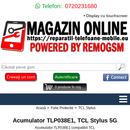
Telefon:
0720231680
• Display cu touchscreen
Creeaţi un cont
Autentificare
0
produse în coş
Acasă
Folie Protectie
TCL Stylus
Acumulator TLP038E1, TCL Stylus 5G
Acumulator TLP038E1 compatibil TCL