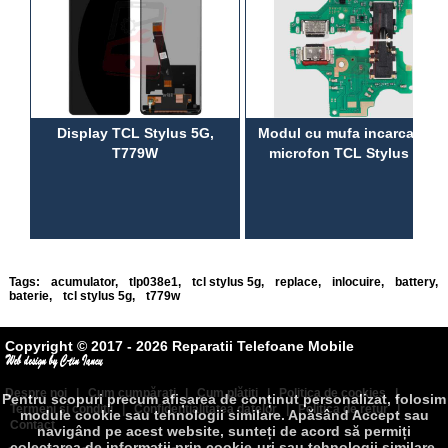
Display TCL Stylus 5G,
Modul cu mufa incarcare si
T779W
microfon TCL Stylus 5G
Tags:
acumulator
,
tlp038e1
,
tcl stylus 5g
,
replace
,
inlocuire
,
battery
,
baterie
,
tcl stylus 5g
,
t779w
Copyright © 2017 - 2026 Reparatii Telefoane Mobile
Despre noi
|
Cum cumpăraţi
|
Cum plătiţi
|
Politica de cookies
|
Pentru scopuri precum afișarea de conținut personalizat, folosim
Termeni şi condiţii
|
Confidenţialitatea datelor
|
Politica de retur
|
module cookie sau tehnologii similare. Apăsând Accept sau
Contact
navigând pe acest website, sunteți de acord să permiți
colectarea de informații prin cookie-uri sau tehnologii similare.