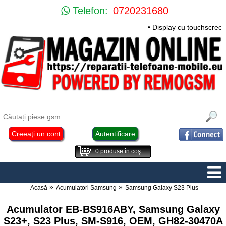
Telefon:
0720231680
• Display cu touchscree
Creeaţi un cont
Autentificare
0
produse în coş
Acasă
Acumulatori Samsung
Samsung Galaxy S23 Plus
Acumulator EB-BS916ABY, Samsung Galaxy
S23+, S23 Plus, SM-S916, OEM, GH82-30470A