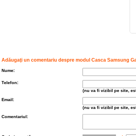
Adăugaţi un comentariu despre modul Casca Samsung Gal
Nume:
Telefon:
(nu va fi vizibil pe site, 
Email:
(nu va fi vizibil pe site, 
Comentariul: