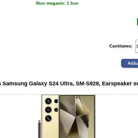
Stoc magazin: 1 buc
Cantitatea:
Adău
 Samsung Galaxy S24 Ultra, SM-S928, Earspeaker se 