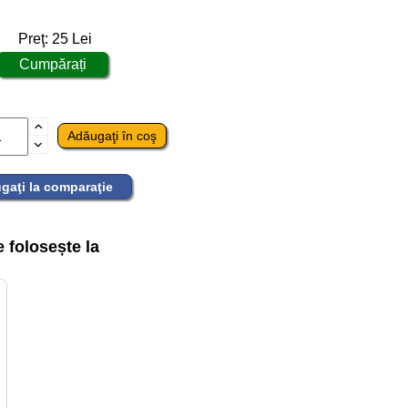
Preţ:
25
Lei
gaţi la comparaţie
folosește la