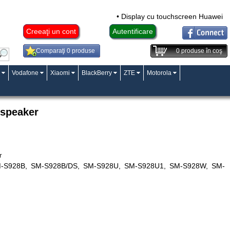
• Display cu touchscreen Huawei Mat
Creeaţi un cont
Autentificare
Comparaţi 0 produse
0
produse în coş
Vodafone
Xiaomi
BlackBerry
ZTE
Motorola
rspeaker
r
SM-S928B, SM-S928B/DS, SM-S928U, SM-S928U1, SM-S928W, SM-