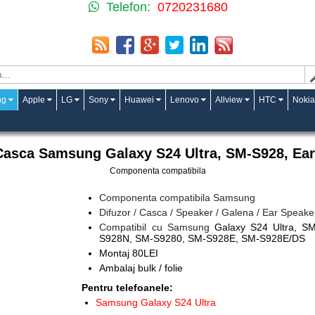
Telefon:
0720231680
ng
Apple
LG
Sony
Huawei
Lenovo
Allview
HTC
Nokia
asca Samsung Galaxy S24 Ultra, SM-S928, Ea
Componenta compatibila
Componenta compatibila Samsung
Difuzor / Casca / Speaker / Galena / Ear Speake
Compatibil cu Samsung
Galaxy S24 Ultra, 
S928N, SM-S9280, SM-S928E, SM-S928E/DS
Montaj 80LEI
Ambalaj bulk / folie
Pentru telefoanele:
Samsung Galaxy S24 Ultra