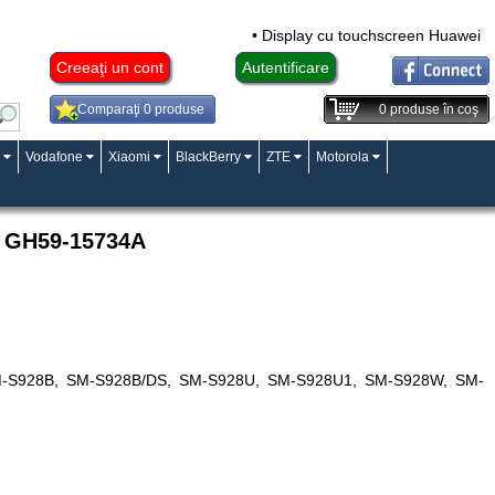
• Display cu touchscreen Huawei Mat
Creeaţi un cont
Autentificare
Comparaţi 0 produse
0
produse în coş
Vodafone
Xiaomi
BlackBerry
ZTE
Motorola
, GH59-15734A
 SM-S928B, SM-S928B/DS, SM-S928U, SM-S928U1, SM-S928W, SM-