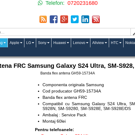
Telefon:
0720231680
ng
Apple
LG
Sony
Huawei
Lenovo
Allview
HTC
Nokia
a
ntena FRC Samsung Galaxy S24 Ultra, SM-S928
Banda flex antena GH59-15734A
Componenta originala Samsung
Cod producator GH59-15734A
Banda flex antena FRC
Compatibil cu Samsung Galaxy S24 Ultra,
S928N, SM-S9280, SM-S928E, SM-S928E/DS
Ambalaj : Service Pack
Montaj 60lei
Pentru telefoanele: