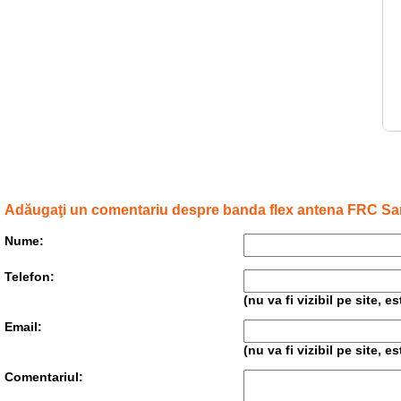
Adăugaţi un comentariu despre banda flex antena FRC S
Nume:
Telefon:
(nu va fi vizibil pe site, 
Email:
(nu va fi vizibil pe site, 
Comentariul: